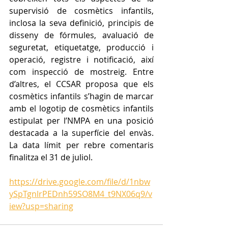
supervisió de cosmètics infantils, 
inclosa la seva definició, principis de 
disseny de fórmules, avaluació de 
seguretat, etiquetatge, producció i 
operació, registre i notificació, així 
com inspecció de mostreig. Entre 
d’altres, el CCSAR proposa que els 
cosmètics infantils s’hagin de marcar 
amb el logotip de cosmètics infantils 
estipulat per l’NMPA en una posició 
destacada a la superfície del envàs. 
La data límit per rebre comentaris 
finalitza el 31 de juliol.
https://drive.google.com/file/d/1nbw
ySpTgnlrPEDnh59SO8M4_t9NX06q9/v
iew?usp=sharing